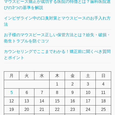
マウスピース矯正が成功する医院の特徴とは？歯科医院選
びの3つの基準を解説
インビザライン中の口臭対策とマウスピースのお手入れ方
法
お子様のマウスピース正しい保管方法とは？紛失・破損・
衛生トラブルを防ぐコツ
カウンセリングでここまでわかる！矯正前に聞くべき質問
とポイント
月
火
水
木
金
土
日
1
2
3
4
5
6
7
8
9
10
11
12
13
14
15
16
17
18
19
20
21
22
23
24
25