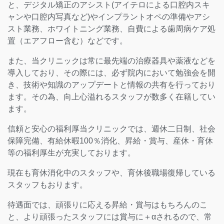
と、デジタル矯正のアシスト(アイテロによる口腔内スキ
ャンや口腔内写真など)やインプラントオペの準備やアシ
スト業務、ホワイトニング業務、自費による歯周病ケア処
置（エアフロー含む）などです。
また、当クリニックは常に最先端の治療器具や薬液などを
導入しており、その際には、必ず院内において勉強会を開
き、技術や知識のアップデートと情報の共有を行っており
ます。その為、向上心溢れるスタッフが数多く在籍してい
ます。
信頼と安心の福利厚当クリニックでは、週休二日制、社会
保障完備、有給休暇100％消化、昇給・賞与、産休・育休
等の福利厚生が充実しております。
現在も育休消化中のスタッフや、育休後職場復帰している
スタッフもおります。
待遇面では、頑張りに応える昇給・賞与はもちろんのこ
と、より頑張ったスタッフには賞与に＋αされるので、常