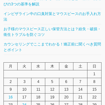
びの3つの基準を解説
インビザライン中の口臭対策とマウスピースのお手入れ方
法
お子様のマウスピース正しい保管方法とは？紛失・破損・
衛生トラブルを防ぐコツ
カウンセリングでここまでわかる！矯正前に聞くべき質問
とポイント
月
火
水
木
金
土
日
1
2
3
4
5
6
7
8
9
10
11
12
13
14
15
16
17
18
19
20
21
22
23
24
25
26
27
28
29