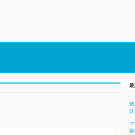
最
矯
注
マ
歯