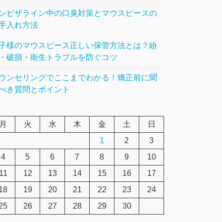
ンビザライン中の口臭対策とマウスピースの
手入れ方法
子様のマウスピース正しい保管方法とは？紛
・破損・衛生トラブルを防ぐコツ
ウンセリングでここまでわかる！矯正前に聞
べき質問とポイント
月
火
水
木
金
土
日
1
2
3
4
5
6
7
8
9
10
11
12
13
14
15
16
17
18
19
20
21
22
23
24
25
26
27
28
29
30