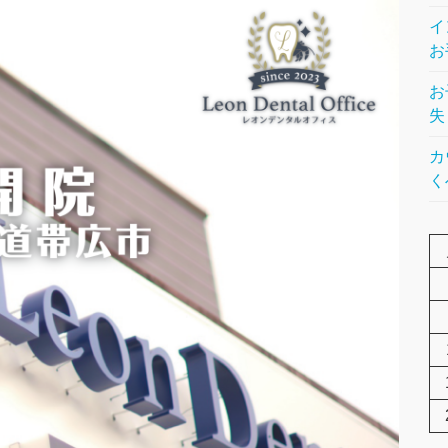
イ
お
お
失
カ
く