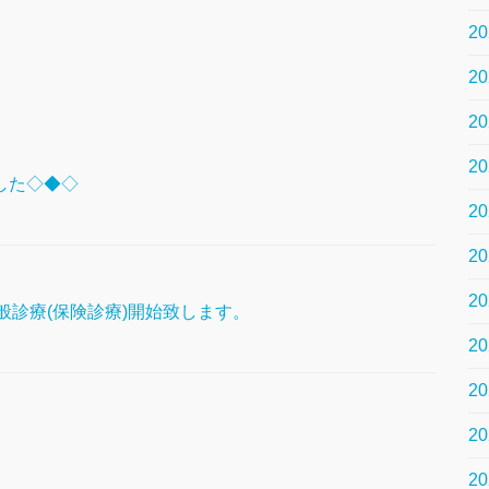
2
2
2
2
した◇◆◇
2
2
2
り一般診療(保険診療)開始致します。
2
2
2
2