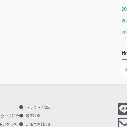
2
2
2
検
セラミック矯正
スタッフ紹介
矯正料金
/アクセス
LINEで無料診断